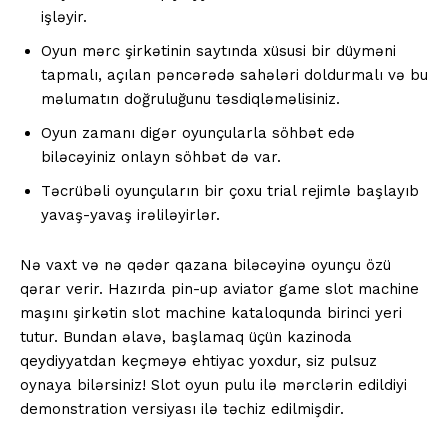
işləyir.
Oyun mərc şirkətinin saytında xüsusi bir düyməni
tapmalı, açılan pəncərədə sahələri doldurmalı və bu
məlumatın doğruluğunu təsdiqləməlisiniz.
Oyun zamanı digər oyunçularla söhbət edə
biləcəyiniz onlayn söhbət də var.
Təcrübəli oyunçuların bir çoxu trial rejimlə başlayıb
yavaş-yavaş irəliləyirlər.
Nə vaxt və nə qədər qazana biləcəyinə oyunçu özü
qərar verir. Hazırda pin-up aviator game slot machine
maşını şirkətin slot machine kataloqunda birinci yeri
tutur. Bundan əlavə, başlamaq üçün kazinoda
qeydiyyatdan keçməyə ehtiyac yoxdur, siz pulsuz
oynaya bilərsiniz! Slot oyun pulu ilə mərclərin edildiyi
demonstration versiyası ilə təchiz edilmişdir.