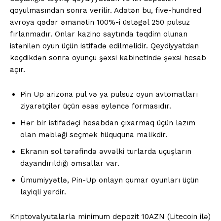
qoyulmasından sonra verilir. Adətən bu, five-hundred
avroya qədər əmanətin 100%-i üstəgəl 250 pulsuz
fırlanmadır. Onlar kazino saytında təqdim olunan
istənilən oyun üçün istifadə edilməlidir. Qeydiyyatdan
keçdikdən sonra oyunçu şəxsi kabinetində şəxsi hesab
açır.
Pin Up arizona pul və ya pulsuz oyun avtomatları
ziyarətçilər üçün əsas əyləncə formasıdır.
Hər bir istifadəçi hesabdan çıxarmaq üçün lazım
olan məbləği seçmək hüququna malikdir.
Ekranın sol tərəfində əvvəlki turlarda uçuşların
dayandırıldığı əmsallar var.
Ümumiyyətlə, Pin-Up onlayn qumar oyunları üçün
layiqli yerdir.
Kriptovalyutalarla minimum depozit 10AZN (Litecoin ilə)