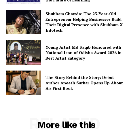
Shubham Chawda: The 23-Year-Old
Entrepreneur Helping Businesses Build
Their Digital Presence with Shubham X
Infotech
Young Artist Md Saqib Honoured with
National Icon of Odisha Award 2026 in
Best Artist category
The Story Behind the Story: Debut
Author Aneesh Sarkar Opens Up About
His First Book
RELATED
More like this