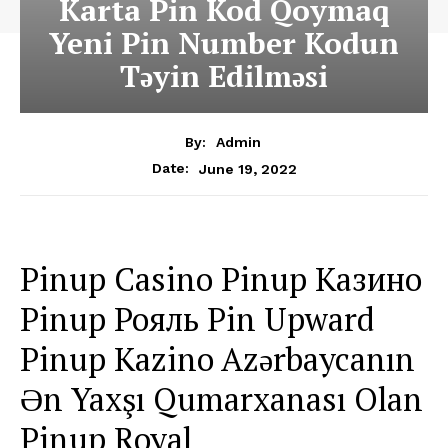
Karta Pin Kod Qoymaq
Yeni Pin Number Kodun
Təyin Edilməsi
By:
Admin
June 19, 2022
Date:
Pinup Casino Pinup Казино
Pinup Рояль Pin Upward
Pinup Kazino Azərbaycanın
Ən Yaxşı Qumarxanası Olan
Pinup Royal