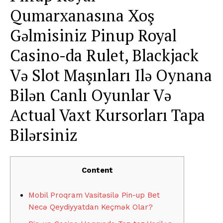
Qumarxanasına Xoş
Gəlmisiniz Pinup Royal
Casino-da Rulet, Blackjack
Və Slot Maşınları Ilə Oynana
Bilən Canlı Oyunlar Və
Actual Vaxt Kursorları Tapa
Bilərsiniz
Content
Mobil Proqram Vasitəsilə Pin-up Bet
Necə Qeydiyyatdan Keçmək Olar?