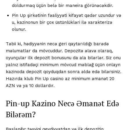
doldurmaq üçün belə bir maneira görünəcəkdir.
Pin Up şirkətinin fəaliyyəti kifayət qədər uzundur və
u, kazinonun bir çox üstünlükləri ilə xarakterizə
olunur.
Təbii ki, hədiyyənin necə geri qaytarıldığı barədə
məlumatlar da mövcuddur. Depozitə əlavə olaraq,
oyunçular ilk depozit bonusunu da ala bilərlər. Siz onu
yalnız istifadəçi minimum mövcud məbləğ üçün onlayn
kazinoda depozit qoyduqdan sonra əldə edə bilərsiniz.
Hazırda klub Pin Up casino az minimum əmanət 20
AZN və ya 10 dollardır.
Pin-up Kazino Necə Əmanət Edə
Bilərəm?
Başlanğıc təşviqi qeydiyyatdan və ilk depozitin