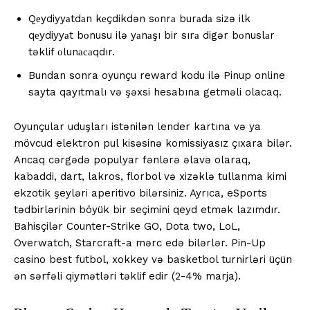
Qеydiyyаtdаn kеçdikdən sоnrа burаdа sizə ilk
qеydiyyаt bоnusu ilə yаnаşı bir sırа digər bоnuslаr
təklif оlunасаqdır.
Bundan sonra oyunçu reward kodu ilə Pinup online
sayta qayıtmalı və şəxsi hesabına getməli olacaq.
Oyunçular uduşları istənilən lender kartına və ya
mövcud elektron pul kisəsinə komissiyasız çıxara bilər.
Ancaq cərgədə populyar fənlərə əlavə olaraq,
kabaddi, dart, lakros, florbol və xizəklə tullanma kimi
ekzotik şeyləri aperitivo bilərsiniz. Ayrıca, eSports
tədbirlərinin böyük bir seçimini qeyd etmək lazımdır.
Bahisçilər Counter-Strike GO, Dota two, LoL,
Overwatch, Starcraft-a mərc edə bilərlər. Pin-Up
casino best futbol, ​​xokkey və basketbol turnirləri üçün
ən sərfəli qiymətləri təklif edir (2-4% marja).