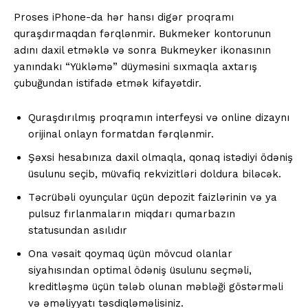
Proses iPhone-da hər hansı digər proqramı
quraşdırmaqdan fərqlənmir. Bukmeker kontorunun
adını daxil etməklə və sonra Bukmeyker ikonasının
yanındakı “Yükləmə” düyməsini sıxmaqla axtarış
çubuğundan istifadə etmək kifayətdir.
Quraşdırılmış proqramın interfeysi və online dizaynı
orijinal onlayn formatdan fərqlənmir.
Şəxsi hesabınıza daxil olmaqla, qonaq istədiyi ödəniş
üsulunu seçib, müvafiq rekvizitləri doldura biləcək.
Təcrübəli oyunçular üçün depozit faizlərinin və ya
pulsuz fırlanmaların miqdarı qumarbazın
statusundan asılıdır
Ona vəsait qoymaq üçün mövcud olanlar
siyahısından optimal ödəniş üsulunu seçməli,
kreditləşmə üçün tələb olunan məbləği göstərməli
və əməliyyatı təsdiqləməlisiniz.