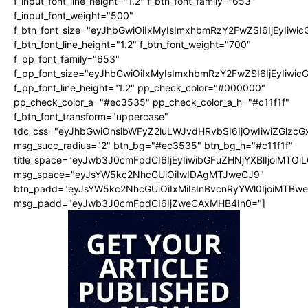
f_input_font_line_height="1.2" f_btn_font_family="653"
f_input_font_weight="500"
f_btn_font_size="eyJhbGwiOiIxMyIsImxhbmRzY2FwZSI6IjEyIiwi
f_btn_font_line_height="1.2" f_btn_font_weight="700"
f_pp_font_family="653"
f_pp_font_size="eyJhbGwiOiIxMyIsImxhbmRzY2FwZSI6IjEyIiwi
f_pp_font_line_height="1.2" pp_check_color="#000000"
pp_check_color_a="#ec3535" pp_check_color_a_h="#c11f1f"
f_btn_font_transform="uppercase"
tdc_css="eyJhbGwiOnsibWFyZ2luLWJvdHRvbSI6IjQwIiwiZGlz
msg_succ_radius="2" btn_bg="#ec3535" btn_bg_h="#c11f1f"
title_space="eyJwb3J0cmFpdCI6IjEyIiwibGFuZHNjYXBlIjoiMTQi
msg_space="eyJsYW5kc2NhcGUiOiIwIDAgMTJweCJ9"
btn_padd="eyJsYW5kc2NhcGUiOiIxMiIsInBvcnRyYWl0IjoiMTBw
msg_padd="eyJwb3J0cmFpdCI6IjZweCAxMHB4In0="]