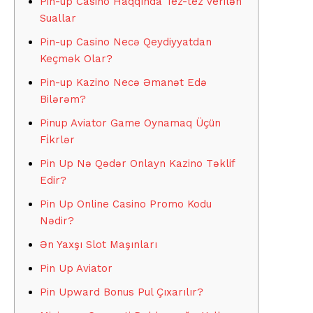
Pin-up Casino Haqqında Tez-tez Verilən
Suallar
Pin-up Casino Necə Qeydiyyatdan
Keçmək Olar?
Pin-up Kazino Necə Əmanət Edə
Bilərəm?
Pinup Aviator Game Oynamaq Üçün
Fi̇krlər
Pin Up Nə Qədər Onlayn Kazino Təklif
Edir?
Pin Up Online Casino Promo Kodu
Nədir?
Ən Yaxşı Slot Maşınları
Pin Up Aviator
Pin Upward Bonus Pul Çıxarılır?