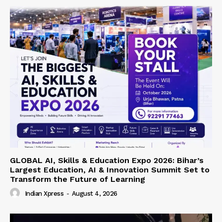
GLOBAL AI, Skills & Education Expo 2026: Bihar’s
Largest Education, AI & Innovation Summit Set to
Transform the Future of Learning
Indian Xpress
-
August 4, 2026