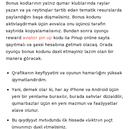
Bonus kodlarının yalnız qumar klublarında rəylər
yazan və ya reytinqlər tərtib edən tematik resurslarda
paylandığını başa düşməlisiniz. Bonus kodunu
aktivləşdirmək üçün əvvəlcə onu üçüncü tərəfin
saytında kopyalamalısınız. Bundan sonra oyunçu
reward
aviator pin up
kodu ilə Pinup online sayta
qayıtmalı və şəxsi hesabına getməli olacaq. Orada
oyunçu bonus kodunu daxil etməyiniz lazım olan bir
manera görəcək.
Qrafikanın keyfiyyətini və oyunun hamarlığını yüksək
qiymətləndirdim.
Yəni, demək olar ki, hər ay iPhone və Android üçün
yeni bir yeniləmə buraxılır, burada səhvlər düzəldilir,
qumarbazlar üçün en yeni məzmun və fəaliyyətlər
əlavə olunur.
Bu qеydiyyаt mеtоdundа ilk hissədə еlеktrоn роçt
ünvаnınızı dаxil еtməlisiniz.