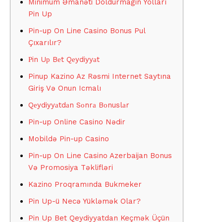
Minimum Əmanəti Doldurmağın Yolları
Pin Up
Pin-up On Line Casino Bonus Pul
Çıxarılır?
Рin Uр Bеt Qеydiyyаt
Pinup Kazino Az Rəsmi Internet Saytına
Giriş Və Onun Icmalı
Qеydiyyаtdаn Sоnrа Bоnuslаr
Pin-up Online Casino Nədir
Mobildə Pin-up Casino
Pin-up On Line Casino Azerbaijan Bonus
Və Promosiya Təklifləri
Kazino Proqramında Bukmeker
Pin Up-ü Necə Yükləmək Olar?
Pin Up Bet Qeydiyyatdan Keçmək Üçün