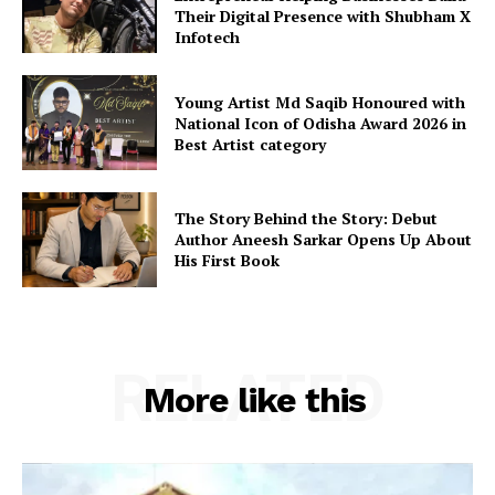
Their Digital Presence with Shubham X
Infotech
Young Artist Md Saqib Honoured with
National Icon of Odisha Award 2026 in
Best Artist category
The Story Behind the Story: Debut
Author Aneesh Sarkar Opens Up About
His First Book
RELATED
More like this