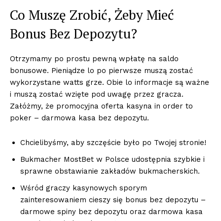
Co Muszę Zrobić, Żeby Mieć
Bonus Bez Depozytu?
Otrzymamy po prostu pewną wpłatę na saldo
bonusowe. Pieniądze lo po pierwsze muszą zostać
wykorzystane watts grze. Obie lo informacje są ważne
i muszą zostać wzięte pod uwagę przez gracza.
Załóżmy, że promocyjna oferta kasyna in order to
poker – darmowa kasa bez depozytu.
Chcielibyśmy, aby szczęście było po Twojej stronie!
Bukmacher MostBet w Polsce udostępnia szybkie i
sprawne obstawianie zakładów bukmacherskich.
Wśród graczy kasynowych sporym
zainteresowaniem cieszy się bonus bez depozytu –
darmowe spiny bez depozytu oraz darmowa kasa