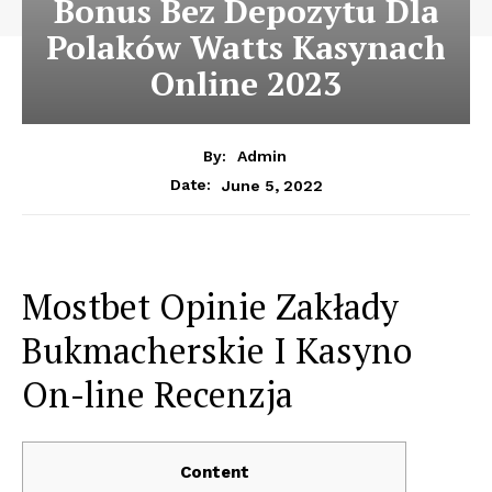
Bonus Bez Depozytu Dla
Polaków Watts Kasynach
Online 2023
By:
Admin
June 5, 2022
Date:
Mostbet Opinie Zakłady
Bukmacherskie I Kasyno
On-line Recenzja
Content