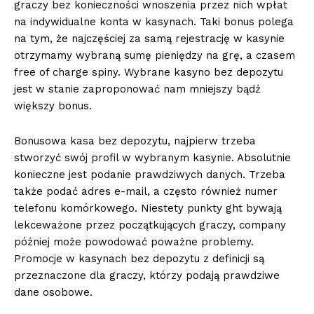
graczy bez konieczności wnoszenia przez nich wpłat
na indywidualne konta w kasynach. Taki bonus polega
na tym, że najczęściej za samą rejestrację w kasynie
otrzymamy wybraną sumę pieniędzy na grę, a czasem
free of charge spiny. Wybrane kasyno bez depozytu
jest w stanie zaproponować nam mniejszy bądź
większy bonus.
Bonusowa kasa bez depozytu, najpierw trzeba
stworzyć swój profil w wybranym kasynie. Absolutnie
konieczne jest podanie prawdziwych danych. Trzeba
także podać adres e-mail, a często również numer
telefonu komórkowego. Niestety punkty ght bywają
lekceważone przez początkujących graczy, company
później może powodować poważne problemy.
Promocje w kasynach bez depozytu z definicji są
przeznaczone dla graczy, którzy podają prawdziwe
dane osobowe.