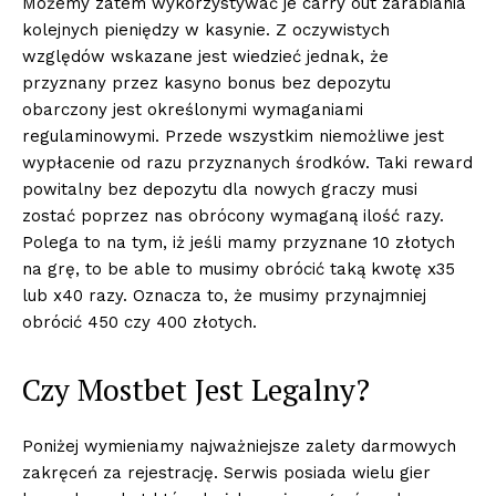
Możemy zatem wykorzystywać je carry out zarabiania
kolejnych pieniędzy w kasynie. Z oczywistych
względów wskazane jest wiedzieć jednak, że
przyznany przez kasyno bonus bez depozytu
obarczony jest określonymi wymaganiami
regulaminowymi. Przede wszystkim niemożliwe jest
wypłacenie od razu przyznanych środków. Taki reward
powitalny bez depozytu dla nowych graczy musi
zostać poprzez nas obrócony wymaganą ilość razy.
Polega to na tym, iż jeśli mamy przyznane 10 złotych
na grę, to be able to musimy obrócić taką kwotę x35
lub x40 razy. Oznacza to, że musimy przynajmniej
obrócić 450 czy 400 złotych.
Czy Mostbet Jest Legalny?
Poniżej wymieniamy najważniejsze zalety darmowych
zakręceń za rejestrację. Serwis posiada wielu gier