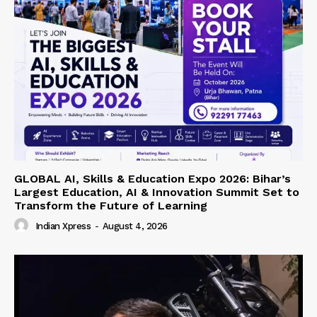
GLOBAL AI, Skills & Education Expo 2026: Bihar’s
Largest Education, AI & Innovation Summit Set to
Transform the Future of Learning
Indian Xpress
-
August 4, 2026