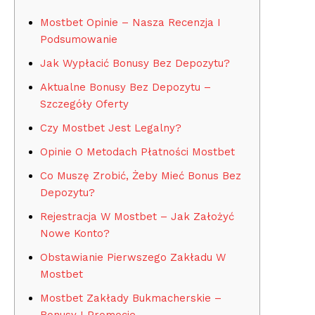
Mostbet Opinie – Nasza Recenzja I
Podsumowanie
Jak Wypłacić Bonusy Bez Depozytu?
Aktualne Bonusy Bez Depozytu –
Szczegóły Oferty
Czy Mostbet Jest Legalny?
Opinie O Metodach Płatności Mostbet
Co Muszę Zrobić, Żeby Mieć Bonus Bez
Depozytu?
Rejestracja W Mostbet – Jak Założyć
Nowe Konto?
Obstawianie Pierwszego Zakładu W
Mostbet
Mostbet Zakłady Bukmacherskie –