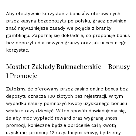
Aby efektywnie korzystać z bonusów oferowanych
przez kasyna bezdepozytu po polsku, gracz powinien
znać najważniejsze zasady we pojęcia z branży
gamblingu. Zapoznaj się dokładnie, co proponuje bonus
bez depozytu dla nowych graczy oraz jak unces niego
korzystać.
Mostbet Zakłady Bukmacherskie – Bonusy
I Promocje
Załóżmy, że oferowany przez casino online bonus bez
depozytu oznacza 100 złotych bez rejestracji. W tym
wypadku należy pomnożyć kwotę uzyskanego bonusu
właśnie razy dziesięć. W ten sposób dowiadujemy się,
że aby móc wypłacić reward oraz wygraną unces
promocji, konieczne będzie obrócenie całą kwotą
uzyskanej promocji 12 razy. Innymi słowy, będziemy