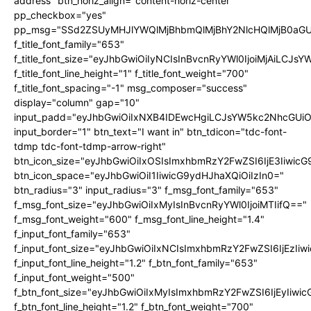
address" btn_horiz_align="content-horiz-center"
pp_checkbox="yes"
pp_msg="SSd2ZSUyMHJlYWQlMjBhbmQlMjBhY2NlcHQlMjB0aGU
f_title_font_family="653"
f_title_font_size="eyJhbGwiOiIyNCIsInBvcnRyYWl0IjoiMjAiLCJs
f_title_font_line_height="1" f_title_font_weight="700"
f_title_font_spacing="-1" msg_composer="success"
display="column" gap="10"
input_padd="eyJhbGwiOiIxNXB4IDEwcHgiLCJsYW5kc2NhcGUiO
input_border="1" btn_text="I want in" btn_tdicon="tdc-font-
tdmp tdc-font-tdmp-arrow-right"
btn_icon_size="eyJhbGwiOiIxOSIsImxhbmRzY2FwZSI6IjE3Iiwic
btn_icon_space="eyJhbGwiOiI1IiwicG9ydHJhaXQiOiIzIn0="
btn_radius="3" input_radius="3" f_msg_font_family="653"
f_msg_font_size="eyJhbGwiOiIxMyIsInBvcnRyYWl0IjoiMTIifQ=="
f_msg_font_weight="600" f_msg_font_line_height="1.4"
f_input_font_family="653"
f_input_font_size="eyJhbGwiOiIxNCIsImxhbmRzY2FwZSI6IjEzIi
f_input_font_line_height="1.2" f_btn_font_family="653"
f_input_font_weight="500"
f_btn_font_size="eyJhbGwiOiIxMyIsImxhbmRzY2FwZSI6IjEyIiwi
f_btn_font_line_height="1.2" f_btn_font_weight="700"