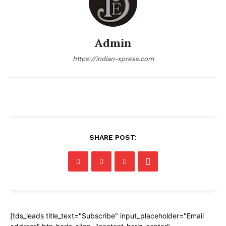
Admin
https://indian-xpress.com
SHARE POST:
[tds_leads title_text="Subscribe" input_placeholder="Email