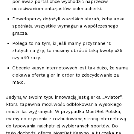
ponieważ portal chce wychodzić naprzeciw
oczekiwaniom entuzjastów bukmacherki.
Deweloperzy dołożyli wszelkich starań, żeby apka
spełniała wszystkie wymagania współczesnego
gracza.
Polega to na tym, iż jeśli mamy przyznane 10
złotych na grę, to musimy obrócić taką kwotę x35
czy x40 razy.
Obecnie kasyn internetowych jest tak dużo, że sama
ciekawa oferta gier in order to zdecydowanie za
mało.
Jedyną w swoim typu innowacją jest gierka „Aviator”,
która zapewnia możliwość odblokowania wysokiego
mnożnika wygranych. W przypadku MostBet Polska,
mamy do czynienia z rozbudowaną stroną internetową
do typowania najchętniej wybieranych sportów. Do
tego dochodzi oferta MostBet Kasyno, a tu czeka na