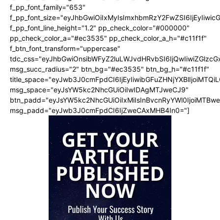
f_pp_font_family="653"
f_pp_font_size="eyJhbGwiOiIxMyIsImxhbmRzY2FwZSI6IjEyIiwi
f_pp_font_line_height="1.2" pp_check_color="#000000"
pp_check_color_a="#ec3535" pp_check_color_a_h="#c11f1f"
f_btn_font_transform="uppercase"
tdc_css="eyJhbGwiOnsibWFyZ2luLWJvdHRvbSI6IjQwIiwiZGlz
msg_succ_radius="2" btn_bg="#ec3535" btn_bg_h="#c11f1f"
title_space="eyJwb3J0cmFpdCI6IjEyIiwibGFuZHNjYXBlIjoiMTQi
msg_space="eyJsYW5kc2NhcGUiOiIwIDAgMTJweCJ9"
btn_padd="eyJsYW5kc2NhcGUiOiIxMiIsInBvcnRyYWl0IjoiMTBw
msg_padd="eyJwb3J0cmFpdCI6IjZweCAxMHB4In0="]