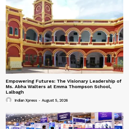
Empowering Futures: The Visionary Leadership of
Ms. Abha Walters at Emma Thompson School,
Lalbagh
Indian Xpress
-
August 5, 2026