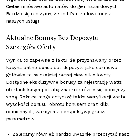
Ciebie mnóstwo automatów do gier hazardowych.
Bardzo się cieszymy, że jest Pan zadowolony z .
naszych usług!
Aktualne Bonusy Bez Depozytu –
Szczegóły Oferty
Wynika to zapewne z faktu, że przyznawany przez
kasyna online bonus bez depozytu jako darmowa
gotówka to najczęściej raczej niewielkie kwoty.
Dostępne ekskluzywne bonusy za rejestrację watts
ofertach kasyn potrafią znacznie różnić się pomiędzy
sobą. Różnice mogą dotyczyć także weryfikacji konta,
wysokości bonusu, obrotu bonusem oraz kilku
odmiennych, ważnych z perspektywy gracza
parametrów.
Zalecamy również bardzo uważnie przeczytać nasz