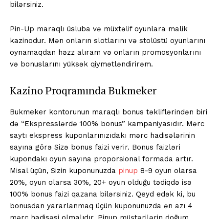
bilərsiniz.
Pin-Up maraqlı üsluba və müxtəlif oyunlara malik
kazinodur. Mən onların slotlarını və stolüstü oyunlarını
oynamaqdan həzz alıram və onların promosyonlarını
və bonuslarını yüksək qiymətləndirirəm.
Kazino Proqramında Bukmeker
Bukmeker kontorunun maraqlı bonus təkliflərindən biri
də “Ekspresslərdə 100% bonus” kampaniyasıdır. Mərc
saytı ekspress kuponlarınızıdakı mərc hadisələrinin
sayına görə Sizə bonus faizi verir. Bonus faizləri
kupondakı oyun sayına proporsional formada artır.
Misal üçün, Sizin kuponunuzda
pinup
8-9 oyun olarsa
20%, oyun olarsa 30%, 20+ oyun olduğu tədiqdə isə
100% bonus faizi qazana bilərsiniz. Qeyd edək ki, bu
bonusdan yararlanmaq üçün kuponunuzda ən azı 4
mərc hadisəsi olmalıdır. Pinup müştərilərin doğum