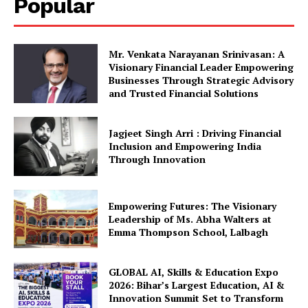
Popular
Mr. Venkata Narayanan Srinivasan: A
Visionary Financial Leader Empowering
Businesses Through Strategic Advisory
and Trusted Financial Solutions
Jagjeet Singh Arri : Driving Financial
Inclusion and Empowering India
Through Innovation
Empowering Futures: The Visionary
Leadership of Ms. Abha Walters at
Emma Thompson School, Lalbagh
GLOBAL AI, Skills & Education Expo
2026: Bihar’s Largest Education, AI &
Innovation Summit Set to Transform