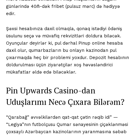
günlərində 40₼-dək fribet (pulsuz mərc) də hədiyyə
edir.
Şəxsi hesabınıza daxil olmaqla, qonaq istədiyi ödəniş
üsulunu seçə və müvafiq rekvizitləri doldura biləcək.
Oyunçular deyirlər ki, pul dərhal Pinup online hesaba
daxil olur, qumarbazların bu onlayn kazinodan pul
çıxarmaqda heç bir problemi yoxdur. Depozit hesabının
doldurulması üçün ziyarətçilər xoş həvəsləndirici
mükafatlar əldə edə biləcəklər.
Pin Upwards Casino-dan
Uduşlarımı Necə Çıxara Bilərəm?
“Qarabağ” əvvəlkilərdən qat-qat çətin rəqib idi” —
“Legiya”nın futbolçusu Qumar sənayesinin çiçəklənməsi
çoxsaylı Azərbaycan kazinolarının yaranmasına səbəb