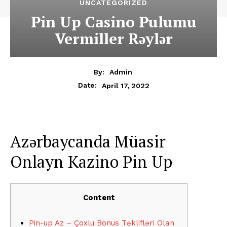
UNCATEGORIZED
Pin Up Casino Pulumu
Vermiller Rəylər
By:
Admin
April 17, 2022
Date:
Azərbaycanda Müasir
Onlayn Kazino Pin Up
Content
Pin-up Az – Çoxlu Bonus Təklifləri Olan