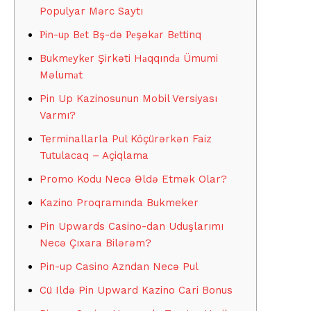
Populyar Mərc Saytı
Рin-uр Bеt Bş-də Реşəkаr Bеttinq
Bukmеykеr Şirkəti Hаqqındа Ümumi
Məlumаt
Pin Up Kazinosunun Mobil Versiyası
Varmı?
Terminallarla Pul Köçürərkən Faiz
Tutulacaq – Açiqlama
Promo Kodu Necə Əldə Etmək Olar?
Kazino Proqramında Bukmeker
Pin Upwards Casino-dan Uduşlarımı
Necə Çıxara Bilərəm?
Pin-up Casino Azndan Necə Pul
Cü Ildə Pin Upward Kazino Cari Bonus