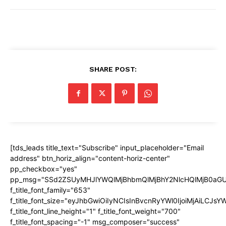
SHARE POST:
[tds_leads title_text="Subscribe" input_placeholder="Email
address" btn_horiz_align="content-horiz-center"
pp_checkbox="yes"
pp_msg="SSd2ZSUyMHJlYWQlMjBhbmQlMjBhY2NlcHQlMjB0aGU
f_title_font_family="653"
f_title_font_size="eyJhbGwiOiIyNCIsInBvcnRyYWl0IjoiMjAiLCJs
f_title_font_line_height="1" f_title_font_weight="700"
f_title_font_spacing="-1" msg_composer="success"