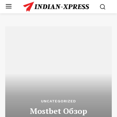
UNCATEGORIZED
Mostbet Обзор