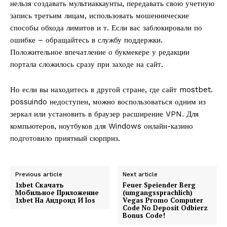
нельзя создавать мультиаккаунты, передавать свою учетную
запись третьим лицам, использовать мошеннические
способы обхода лимитов и т. Если вас заблокировали по
ошибке – обращайтесь в службу поддержки.
Положительное впечатление о букмекере у редакции
портала сложилось сразу при заходе на сайт.
Но если вы находитесь в другой стране, где сайт mostbet.
possuindo недоступен, можно воспользоваться одним из
зеркал или установить в браузер расширение VPN. Для
компьютеров, ноутбуков для Windows онлайн-казино
подготовило приятный сюрприз.
Previous article
Next article
1xbet Скачать
Feuer Speiender Berg
Мобильное Приложение
(umgangssprachlich)
1xbet На Андроид И Ios
Vegas Promo Computer
Code No Deposit Odbierz
Bonus Code!