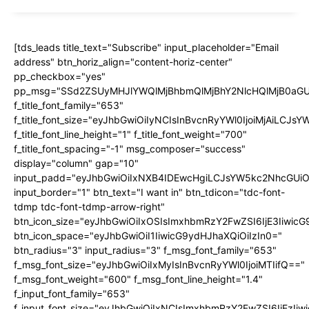
[tds_leads title_text="Subscribe" input_placeholder="Email
address" btn_horiz_align="content-horiz-center"
pp_checkbox="yes"
pp_msg="SSd2ZSUyMHJlYWQlMjBhbmQlMjBhY2NlcHQlMjB0aGU
f_title_font_family="653"
f_title_font_size="eyJhbGwiOiIyNCIsInBvcnRyYWl0IjoiMjAiLCJs
f_title_font_line_height="1" f_title_font_weight="700"
f_title_font_spacing="-1" msg_composer="success"
display="column" gap="10"
input_padd="eyJhbGwiOiIxNXB4IDEwcHgiLCJsYW5kc2NhcGUiO
input_border="1" btn_text="I want in" btn_tdicon="tdc-font-
tdmp tdc-font-tdmp-arrow-right"
btn_icon_size="eyJhbGwiOiIxOSIsImxhbmRzY2FwZSI6IjE3Iiwic
btn_icon_space="eyJhbGwiOiI1IiwicG9ydHJhaXQiOiIzIn0="
btn_radius="3" input_radius="3" f_msg_font_family="653"
f_msg_font_size="eyJhbGwiOiIxMyIsInBvcnRyYWl0IjoiMTIifQ=="
f_msg_font_weight="600" f_msg_font_line_height="1.4"
f_input_font_family="653"
f_input_font_size="eyJhbGwiOiIxNCIsImxhbmRzY2FwZSI6IjEzIi