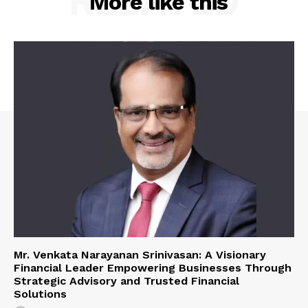
RELATED
More like this
Mr. Venkata Narayanan Srinivasan: A Visionary
Financial Leader Empowering Businesses Through
Strategic Advisory and Trusted Financial
Solutions