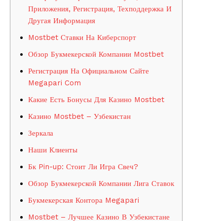
Приложения, Регистрация, Техподдержка И
Другая Информация
Mostbet Ставки На Киберспорт
Обзор Букмекерской Компании Mostbet
Регистрация На Официальном Сайте
Megapari Com
Какие Есть Бонусы Для Казино Mostbet
Казино Mostbet – Узбекистан
Зеркала
Наши Клиенты
Бк Pin-up: Стоит Ли Игра Свеч?
Обзор Букмекерской Компании Лига Ставок
Букмекерская Контора Megapari
Mostbet – Лучшее Казино В Узбекистане