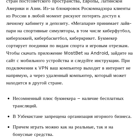
стран постсоветского пространства, Европы, Латинской
Америки и Азии. Из-за блокировок Роскомнадзора клиенты
из России в любой момент рискуют потерять доступ к
личному кабинету и депозиту. «Мегапари» принимает лайв-
пари на спортивные симуляторы, в том числе киберфутбол,
киберхоккей, кибербаскетбол, киберкрикет. Букмекер
сортирует поединки по видам спорта и игровым отрезкам.
Чтобы скачать приложение MostBet на Android, зайдите на
сайт с мобильного устройства и следуйте инструкции. При
подключении к VPN ваш компьютер выходит в интернет не
напрямую, а через удаленный компьютер, который может
находится в другой стране.
Несомненный плюс букмекера – наличие бесплатных
трансляций.
В Узбекистане запрещена организация игорного бизнеса.
Причем играть можно как на реальные, так и на
бонусные средства.