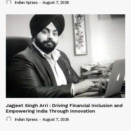
Indian Xpress
-
August 7, 2026
Jagjeet Singh Arri : Driving Financial Inclusion and
Empowering India Through Innovation
Indian Xpress
-
August 7, 2026