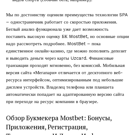
Мы по достоинству оценили преимущества технологии SPA
– одностраничник работает со скоростью приложения.
Беглый анализ функционала уже дает возможность
поставить высокую оценку БК MostBet, но основные опции
надо рассмотреть подробнее. MostBet – пока
единственное онлайн-казино, где можно пополнять депозит
и выводить деньги через карты Uzcard. Финансовые
транзакции проходят мгновенно, без комиссий. Мобильная
версия сайта «Мегапари» отличается от десктопного веб-
ресурса интерфейсом, оптимизированным под небольшие
дисплеи устройств. Владелец телефона или планшета
автоматически попадает на адаптированную версию сайта
при переходе на ресурс компании в браузере.
Обзор Букмекера Mostbet: Бонусы,
Приложения, Регистрация,