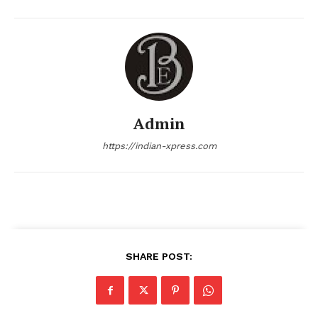
Admin
https://indian-xpress.com
SHARE POST: