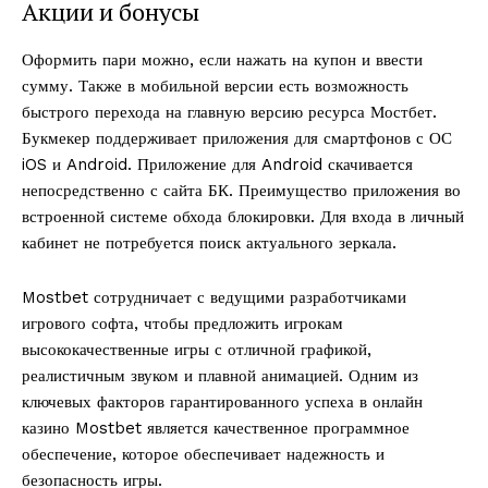
Акции и бонусы
Оформить пари можно, если нажать на купон и ввести
сумму. Также в мобильной версии есть возможность
быстрого перехода на главную версию ресурса Мостбет.
Букмекер поддерживает приложения для смартфонов с ОС
iOS и Android. Приложение для Android скачивается
непосредственно с сайта БК. Преимущество приложения во
встроенной системе обхода блокировки. Для входа в личный
кабинет не потребуется поиск актуального зеркала.
Mostbet сотрудничает с ведущими разработчиками
игрового софта, чтобы предложить игрокам
высококачественные игры с отличной графикой,
реалистичным звуком и плавной анимацией. Одним из
ключевых факторов гарантированного успеха в онлайн
казино Mostbet является качественное программное
обеспечение, которое обеспечивает надежность и
безопасность игры.