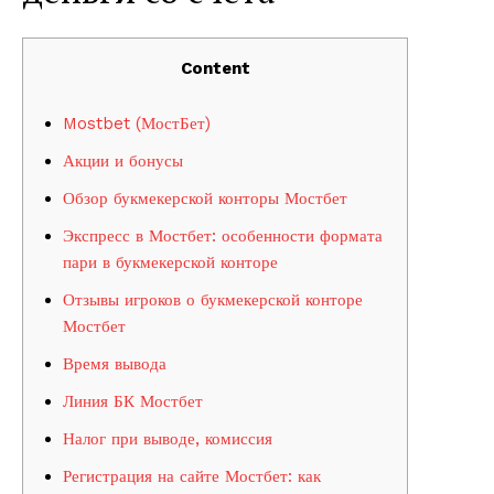
Content
Mostbet (МостБет)
Акции и бонусы
Обзор букмекерской конторы Мостбет
Экспресс в Мостбет: особенности формата
пари в букмекерской конторе
Отзывы игроков о букмекерской конторе
Мостбет
Время вывода
Линия БК Мостбет
Налог при выводе, комиссия
Регистрация на сайте Мостбет: как