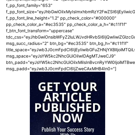
f_pp_font_family="653"
f_pp_font_size="eyJhbGwiOiIxMyIsImxhbmRzY2FwZSI6IjEyIiwi
f_pp_font_line_height="1.2" pp_check_color="#000000"
pp_check_color_a="#ec3535" pp_check_color_a_h="#c11f1f"
f_btn_font_transform="uppercase"
tdc_css="eyJhbGwiOnsibWFyZ2luLWJvdHRvbSI6IjQwIiwiZGlz
msg_succ_radius="2" btn_bg="#ec3535" btn_bg_h="#c11f1f"
title_space="eyJwb3J0cmFpdCI6IjEyIiwibGFuZHNjYXBlIjoiMTQi
msg_space="eyJsYW5kc2NhcGUiOiIwIDAgMTJweCJ9"
btn_padd="eyJsYW5kc2NhcGUiOiIxMiIsInBvcnRyYWl0IjoiMTBw
msg_padd="eyJwb3J0cmFpdCI6IjZweCAxMHB4In0="]