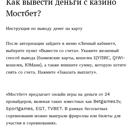
Как вывести деньги с казино
Мостбет?
Инструкция по выводу денег на карту
После авторизации зайдите в меню «Личный кабинет»,
выберите пункт «Вывести со счета». Укажите желаемый
способ вывода (банковские карты, кошелек ЦУПИС, QIWI-
кошелек, ЮМани), а также впишите сумму, которую хотите
снять со счета. Нажмите «Заказать выплату».
«Мостбет» предлагает онлайн игры на деньги от 24
провайдеров, включая таких известных как Betgames.tv,
Sportgames, EGT, TVBET. В рамках бесплатных
соревнования можно выиграли фрироллы или билеты для
участия в соревнованиях.