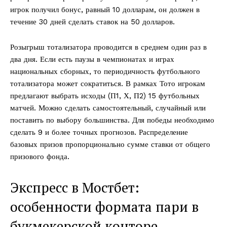
игрок получил бонус, равный 10 долларам, он должен в
течение 30 дней сделать ставок на 50 долларов.
Розыгрыш тотализатора проводится в среднем один раз в
два дня. Если есть паузы в чемпионатах и играх
национальных сборных, то периодичность футбольного
тотализатора может сократиться. В рамках Тото игрокам
предлагают выбрать исходы (П1, Х, П2) 15 футбольных
матчей. Можно сделать самостоятельный, случайный или
поставить по выбору большинства. Для победы необходимо
сделать 9 и более точных прогнозов. Распределение
базовых призов пропорционально сумме ставки от общего
призового фонда.
Экспресс в Мостбет:
особенности формата пари в
букмекерской конторе