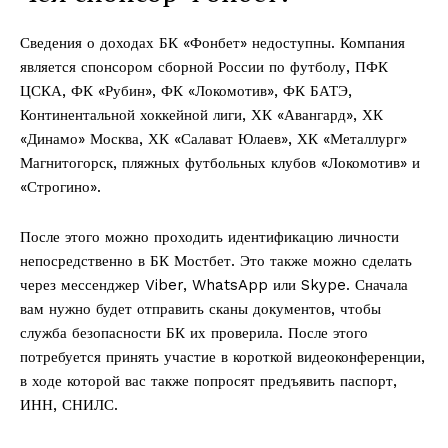
Сведения о доходах БК «Фонбет» недоступны. Компания
является спонсором сборной России по футболу, ПФК
ЦСКА, ФК «Рубин», ФК «Локомотив», ФК БАТЭ,
Континентальной хоккейной лиги, ХК «Авангард», ХК
«Динамо» Москва, ХК «Салават Юлаев», ХК «Металлург»
Магнитогорск, пляжных футбольных клубов «Локомотив» и
«Строгино».
После этого можно проходить идентификацию личности
непосредственно в БК Мостбет. Это также можно сделать
через мессенджер Viber, WhatsApp или Skype. Сначала
вам нужно будет отправить сканы документов, чтобы
служба безопасности БК их проверила. После этого
потребуется принять участие в короткой видеоконференции,
в ходе которой вас также попросят предъявить паспорт,
ИНН, СНИЛС.