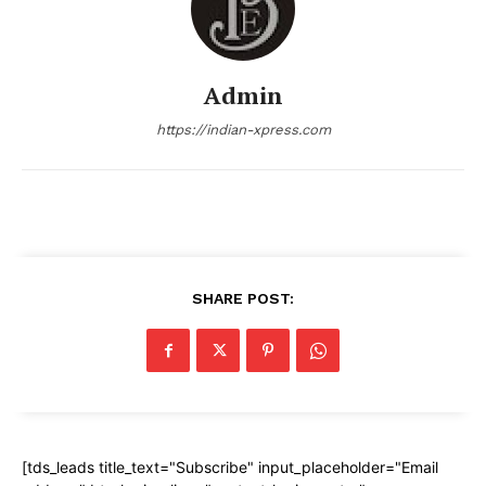
Admin
https://indian-xpress.com
SHARE POST:
[tds_leads title_text="Subscribe" input_placeholder="Email