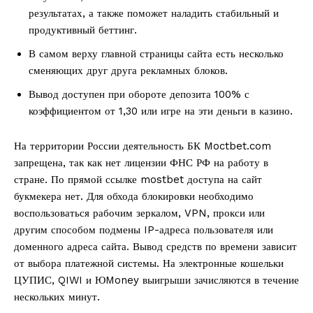
результатах, а также поможет наладить стабильный и
продуктивный беттинг.
В самом верху главной страницы сайта есть несколько
сменяющих друг друга рекламных блоков.
Вывод доступен при обороте депозита 100% с
коэффициентом от 1,30 или игре на эти деньги в казино.
На территории России деятельность БК Moctbet.com
запрещена, так как нет лицензии ФНС РФ на работу в
стране. По прямой ссылке mostbet доступа на сайт
букмекера нет. Для обхода блокировки необходимо
воспользоваться рабочим зеркалом, VPN, прокси или
другим способом подмены IP-адреса пользователя или
доменного адреса сайта. Вывод средств по времени зависит
от выбора платежной системы. На электронные кошельки
ЦУПИС, QIWI и ЮMoney выигрыши зачисляются в течение
нескольких минут.