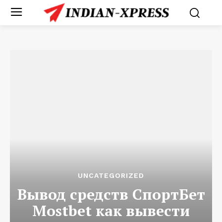
UNCATEGORIZED
Вывод средств СпортБет
Mostbet как вывести