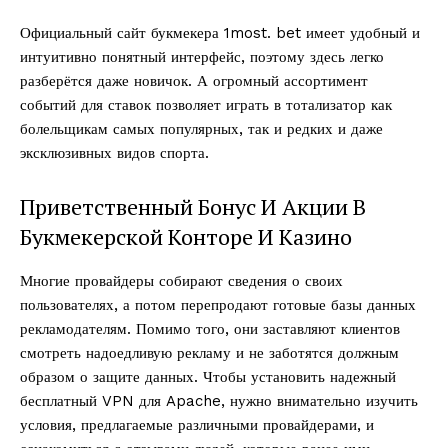
Официальный сайт букмекера 1most. bet имеет удобный и
интуитивно понятный интерфейс, поэтому здесь легко
разберётся даже новичок. А огромный ассортимент
событий для ставок позволяет играть в тотализатор как
болельщикам самых популярных, так и редких и даже
эксклюзивных видов спорта.
Приветственный Бонус И Акции В
Букмекерской Конторе И Казино
Многие провайдеры собирают сведения о своих
пользователях, а потом перепродают готовые базы данных
рекламодателям. Помимо того, они заставляют клиентов
смотреть надоедливую рекламу и не заботятся должным
образом о защите данных. Чтобы установить надежный
бесплатный VPN для Apache, нужно внимательно изучить
условия, предлагаемые различными провайдерами, и