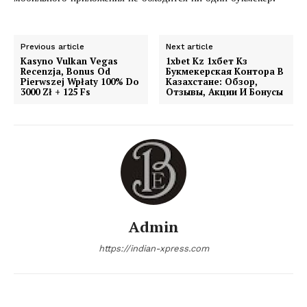
Previous article
Next article
Kasyno Vulkan Vegas
1xbet Kz 1хбет Кз
Recenzja, Bonus Od
Букмекерская Контора В
Pierwszej Wpłaty 100% Do
Казахстане: Обзор,
3000 Zł + 125 Fs
Отзывы, Акции И Бонусы
Admin
https://indian-xpress.com