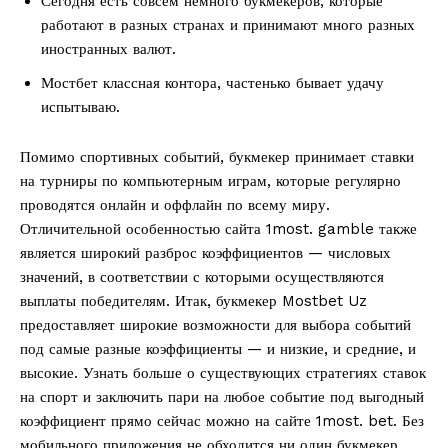
Сегодня есть совсем немного букмекеров, которые
работают в разных странах и принимают много разных
иностранных валют.
Мостбет классная контора, частенько бывает удачу
испытываю.
Помимо спортивных событий, букмекер принимает ставки
на турниры по компьютерным играм, которые регулярно
проводятся онлайн и оффлайн по всему миру.
Отличительной особенностью сайта 1most. gamble также
является широкий разброс коэффициентов — числовых
значений, в соответствии с которыми осуществляются
выплаты победителям. Итак, букмекер Mostbet Uz
предоставляет широкие возможности для выбора событий
под самые разные коэффициенты — и низкие, и средние, и
высокие. Узнать больше о существующих стратегиях ставок
на спорт и заключить пари на любое событие под выгодный
коэффициент прямо сейчас можно на сайте 1most. bet. Без
мобильного приложения не обходится ни один букмекер.