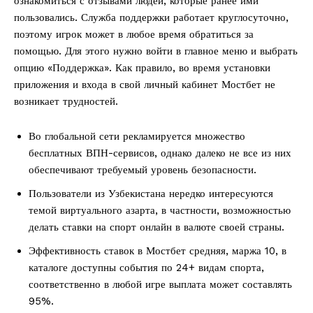
ознакомиться с отзывами людей, которые ранее ими
пользовались. Служба поддержки работает круглосуточно,
поэтому игрок может в любое время обратиться за
помощью. Для этого нужно войти в главное меню и выбрать
опцию «Поддержка». Как правило, во время установки
приложения и входа в свой личный кабинет Мостбет не
возникает трудностей.
Во глобальной сети рекламируется множество
бесплатных ВПН-сервисов, однако далеко не все из них
обеспечивают требуемый уровень безопасности.
Пользователи из Узбекистана нередко интересуются
темой виртуального азарта, в частности, возможностью
делать ставки на спорт онлайн в валюте своей страны.
Эффективность ставок в Мостбет средняя, ​​маржа 10, в
каталоге доступны события по 24+ видам спорта,
соответственно в любой игре выплата может составлять
95%.