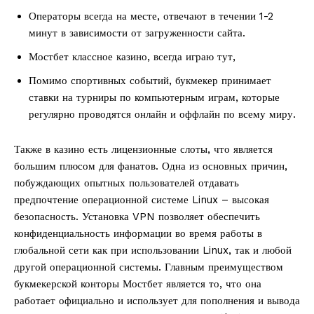
Операторы всегда на месте, отвечают в течении 1-2
минут в зависимости от загруженности сайта.
Мостбет классное казино, всегда играю тут,
Помимо спортивных событий, букмекер принимает
ставки на турниры по компьютерным играм, которые
регулярно проводятся онлайн и оффлайн по всему миру.
Также в казино есть лицензионные слоты, что является
большим плюсом для фанатов. Одна из основных причин,
побуждающих опытных пользователей отдавать
предпочтение операционной системе Linux – высокая
безопасность. Установка VPN позволяет обеспечить
конфиденциальность информации во время работы в
глобальной сети как при использовании Linux, так и любой
другой операционной системы. Главным преимуществом
букмекерской конторы Мостбет является то, что она
работает официально и использует для пополнения и вывода