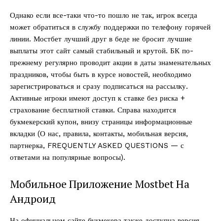
Однако если все-таки что-то пошло не так, игрок всегда
может обратиться в службу поддержки по телефону горячей
линии. Мостбет лучший друг в беде не бросит лучшие
выплаты этот сайт самый стабильный и крутой. БК по-
прежнему регулярно проводит акции в даты знаменательных
праздников, чтобы быть в курсе новостей, необходимо
зарегистрироваться и сразу подписаться на рассылку.
Активные игроки имеют доступ к ставке без риска +
страхование бесплатной ставки. Справа находится
букмекерский купон, внизу страницы информационные
вкладки (О нас, правила, контакты, мобильная версия,
партнерка, FREQUENTLY ASKED QUESTIONS — с
ответами на популярные вопросы).
Мобильное Приложение Mostbet На
Андроид
На официальном сайте букмекера также доступна версия